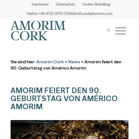
Impressum
Datenschutz
Cookie-Einstellung
Telefon:
+49-6721-9175-0
| EMail:
info.acde@amorim.com
Sie sind hier:
Amorim Cork
»
News
» Amorim feiert den
90. Geburtstag von Américo Amorim
AMORIM FEIERT DEN 90.
GEBURTSTAG VON AMÉRICO
AMORIM