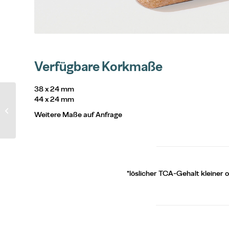
Verfügbare Korkmaße
38 x 24 mm
44 x 24 mm
Neutro® Korken
Weitere Maße auf Anfrage
*löslicher TCA-Gehalt kleiner